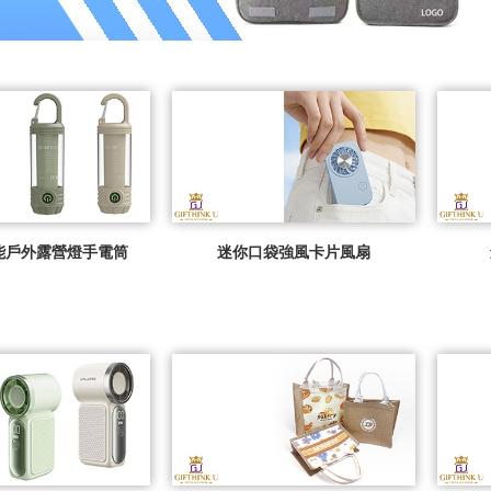
能戶外露營燈手電筒
迷你口袋強風卡片風扇