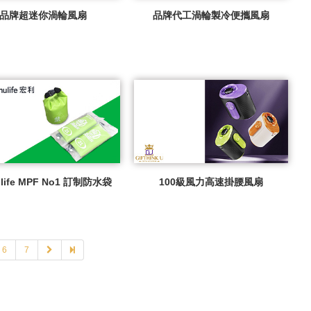
品牌超迷你渦輪風扇
品牌代工渦輪製冷便攜風扇
life MPF No1 訂制防水袋
100級風力高速掛腰風扇
6
7