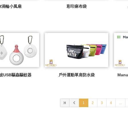
你渦輪小風扇
彩印麻布袋
波USB驅蟲驅蚊器
戶外運動單肩防水袋
Manu
1
2
3
4
...