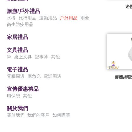
迷
旅游/戶外禮品
水樽
旅行用品
運動用品
戶外用品
雨傘
衛生防疫用品
家居禮品
文具禮品
筆
桌上文具
記事薄
其他
電子禮品
電腦周邊
應急充
電話周邊
便攜超聲
宣傳優惠禮品
環保袋
其他
關於我們
關於我們
我們的客戶
如何購買