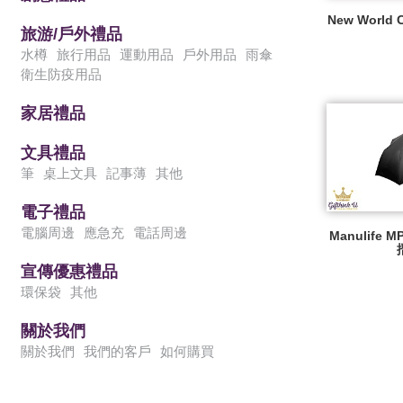
New Worl
旅游/戶外禮品
水樽
旅行用品
運動用品
戶外用品
雨傘
衛生防疫用品
家居禮品
文具禮品
筆
桌上文具
記事薄
其他
電子禮品
電腦周邊
應急充
電話周邊
Manulife 
宣傳優惠禮品
環保袋
其他
關於我們
關於我們
我們的客戶
如何購買