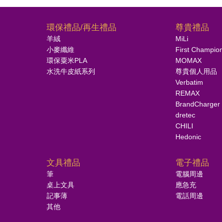
環保禮品/再生禮品
尊貴禮品
羊絨
MiLi
小麥纖維
First Champio
環保粟米PLA
MOMAX
水洗牛皮紙系列
尊貴個人用品
Verbatim
REMAX
BrandCharger
dretec
CHILI
Hedonic
文具禮品
電子禮品
筆
電腦周邊
桌上文具
應急充
記事薄
電話周邊
其他