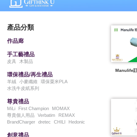
產品分類
作品廊
手工藝禮品
皮具
木製品
Manulif
環保禮品/再生禮品
羊絨
小麥纖維
環保粟米PLA
水洗牛皮紙系列
尊貴禮品
MiLi
First Champion
MOMAX
尊貴個人用品
Verbatim
REMAX
BrandCharger
dretec
CHILI
Hedonic
創意禮品