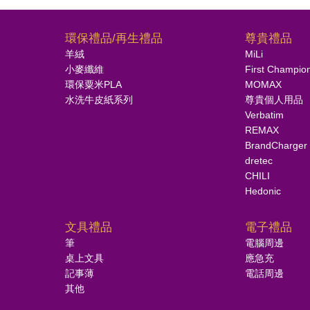
環保禮品/再生禮品
尊貴禮品
羊絨
MiLi
小麥纖維
First Champio
環保粟米PLA
MOMAX
水洗牛皮紙系列
尊貴個人用品
Verbatim
REMAX
BrandCharger
dretec
CHILI
Hedonic
文具禮品
電子禮品
筆
電腦周邊
桌上文具
應急充
記事薄
電話周邊
其他