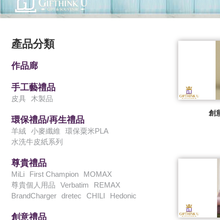
產品分類
作品廊
手工藝禮品
皮具
木製品
創
環保禮品/再生禮品
羊絨
小麥纖維
環保粟米PLA
水洗牛皮紙系列
尊貴禮品
MiLi
First Champion
MOMAX
尊貴個人用品
Verbatim
REMAX
BrandCharger
dretec
CHILI
Hedonic
創意禮品