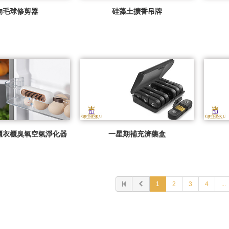
物毛球修剪器
硅藻土擴香吊牌
櫃衣櫃臭氧空氣淨化器
一星期補充濟藥盒
1
2
3
4
...