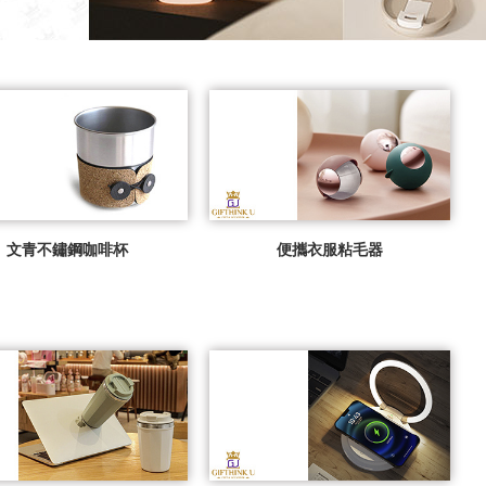
文青不鏽鋼咖啡杯
便攜衣服粘毛器