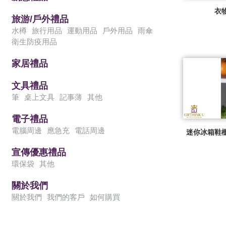
衣
旅游/戶外禮品
水樽
旅行用品
運動用品
戶外用品
雨傘
衛生防疫用品
家居禮品
文具禮品
筆
桌上文具
記事薄
其他
電子禮品
電腦周邊
應急充
電話周邊
迷你冰箱鞋
宣傳優惠禮品
環保袋
其他
關於我們
關於我們
我們的客戶
如何購買