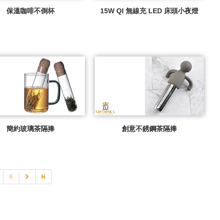
保溫咖啡不倒杯
15W QI 無線充 LED 床頭小夜燈
簡約玻璃茶隔捧
創意不銹鋼茶隔捧
6