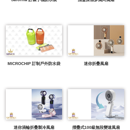
MICROCHIP 訂制戶外防水袋
迷你折疊風扇
迷你渦輪折疊製冷風扇
摺疊式100級無段變速風扇