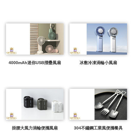
4000mAh迷你USB摺疊風扇
冰敷冷凍渦輪小風扇
掛腰大風力渦輪便攜風扇
304不鏽鋼工業風便攜餐具