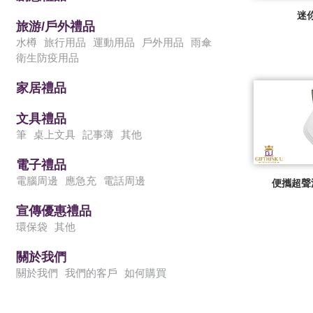
迷
旅游/戶外禮品
水樽
旅行用品
運動用品
戶外用品
雨傘
衛生防疫用品
家居禮品
文具禮品
筆
桌上文具
記事薄
其他
電子禮品
電腦周邊
應急充
電話周邊
便攜超聲
宣傳優惠禮品
環保袋
其他
關於我們
關於我們
我們的客戶
如何購買