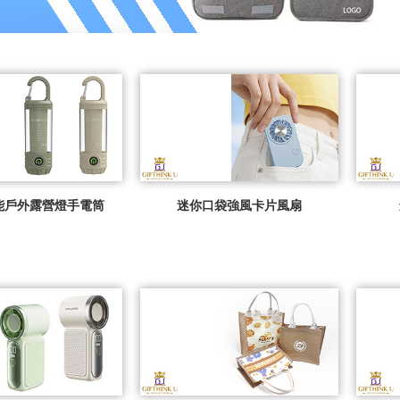
能戶外露營燈手電筒
迷你口袋強風卡片風扇