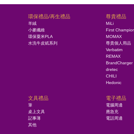
環保禮品/再生禮品
尊貴禮品
羊絨
MiLi
小麥纖維
First Champio
環保粟米PLA
MOMAX
水洗牛皮紙系列
尊貴個人用品
Verbatim
REMAX
BrandCharger
dretec
CHILI
Hedonic
文具禮品
電子禮品
筆
電腦周邊
桌上文具
應急充
記事薄
電話周邊
其他