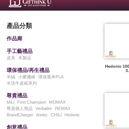
產品分類
作品廊
手工藝禮品
皮具
木製品
Hedonic 10
環保禮品/再生禮品
3
羊絨
小麥纖維
環保粟米PLA
水洗牛皮紙系列
尊貴禮品
MiLi
First Champion
MOMAX
尊貴個人用品
Verbatim
REMAX
BrandCharger
dretec
CHILI
Hedonic
創意禮品