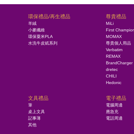
環保禮品/再生禮品
尊貴禮品
羊絨
MiLi
小麥纖維
First Champio
環保粟米PLA
MOMAX
水洗牛皮紙系列
尊貴個人用品
Verbatim
REMAX
BrandCharger
dretec
CHILI
Hedonic
文具禮品
電子禮品
筆
電腦周邊
桌上文具
應急充
記事薄
電話周邊
其他