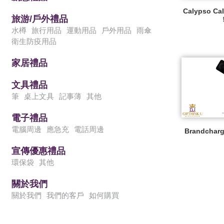
Calypso Ca
旅游/戶外禮品
水樽
旅行用品
運動用品
戶外用品
雨傘
衛生防疫用品
家居禮品
文具禮品
筆
桌上文具
記事薄
其他
電子禮品
電腦周邊
應急充
電話周邊
Brandch
宣傳優惠禮品
環保袋
其他
關於我們
關於我們
我們的客戶
如何購買