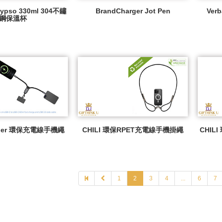
lypso 330ml 304不鏽
BrandCharger Jot Pen
Ver
鋼保溫杯
arger 環保充電線手機繩
CHILI 環保RPET充電線手機掛繩
CHILI
1
2
3
4
...
6
7