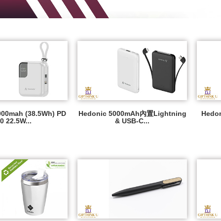
000mah (38.5Wh) PD
Hedonic 5000mAh內置Lightning
Hedon
.0 22.5W...
& USB-C...