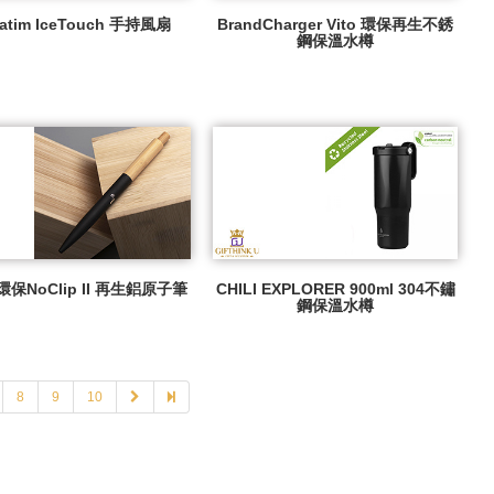
batim IceTouch 手持風扇
BrandCharger Vito 環保再生不銹
鋼保溫水樽
 環保NoClip II 再生鋁原子筆
CHILI EXPLORER 900ml 304不鏽
鋼保溫水樽
8
9
10