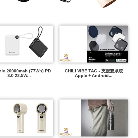
ic 20000mah (77Wh) PD
CHILI VIBE TAG - 支援雙系統
3.0 22.5W...
Apple + Android...