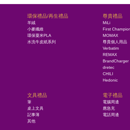
環保禮品/再生禮品
尊貴禮品
羊絨
MiLi
小麥纖維
First Champio
環保粟米PLA
MOMAX
水洗牛皮紙系列
尊貴個人用品
Verbatim
REMAX
BrandCharger
dretec
CHILI
Hedonic
文具禮品
電子禮品
筆
電腦周邊
桌上文具
應急充
記事薄
電話周邊
其他