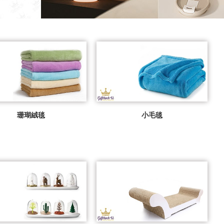
珊瑚絨毯
小毛毯