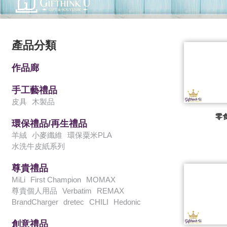
產品分類
作品廊
手工藝禮品
皮具
木製品
零
環保禮品/再生禮品
羊絨
小麥纖維
環保粟米PLA
水洗牛皮紙系列
尊貴禮品
MiLi
First Champion
MOMAX
尊貴個人用品
Verbatim
REMAX
BrandCharger
dretec
CHILI
Hedonic
創意禮品