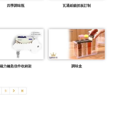
四季調味瓶
瓦通紙貓抓板訂制
磁力鑰匙信件收納架
調味盒
6