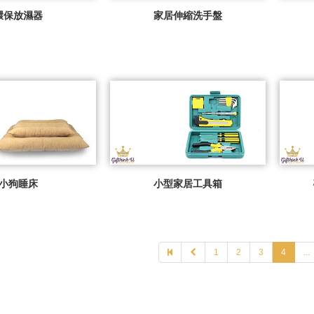
環保放濕器
家居伸縮洗手盤
小狗睡床
小型家居工具箱
1
2
3
4
...