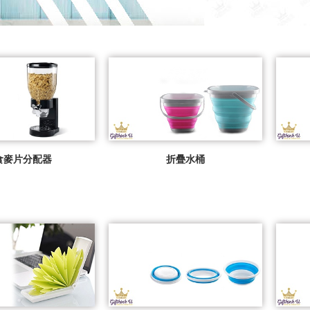
食麥片分配器
折疊水桶